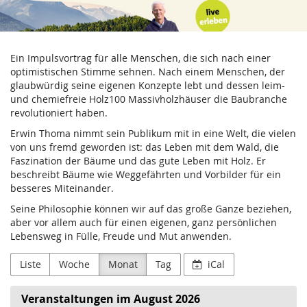
Thoma
Zum
Haupt-
Holz
Inhalt
springen
Ein Impulsvortrag für alle Menschen, die sich nach einer
GmbH
optimistischen Stimme sehnen. Nach einem Menschen, der
glaubwürdig seine eigenen Konzepte lebt und dessen leim-
und chemiefreie Holz100 Massivholzhäuser die Baubranche
revolutioniert haben.
Erwin Thoma nimmt sein Publikum mit in eine Welt, die vielen
von uns fremd geworden ist: das Leben mit dem Wald, die
Faszination der Bäume und das gute Leben mit Holz. Er
beschreibt Bäume wie Weggefährten und Vorbilder für ein
besseres Miteinander.
Seine Philosophie können wir auf das große Ganze beziehen,
aber vor allem auch für einen eigenen, ganz persönlichen
Lebensweg in Fülle, Freude und Mut anwenden.
Liste
Woche
Monat
Tag
iCal
Veranstaltungen im August 2026